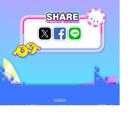
©SEGA
「maimai」公式Webサイトは、
株式会社セガ フェイブ
が運営して
おります。
【お問い合わせはこちら】
本サイトで使用されている画像、文章、情報、音声、動画、等は株
式会社セガの著作権により保護されております。
著作権者の許可無く、複製、転載などの行為を禁止いたします。