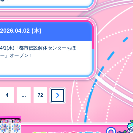
2026.04.02 (木)
4/1(水)「都市伝説解体センターちほ
ー」オープン！
4
…
72
るお店を探す