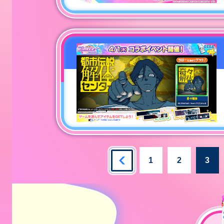
1
2
3
あそべ