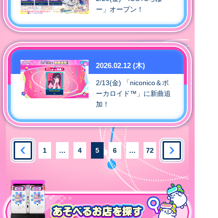
ー」オープン！
2026.02.12 (木)
2/13(金) 「niconico＆ボ
ーカロイド™」に新曲追
加！
1
…
4
5
6
…
72
あそべるお店を探す